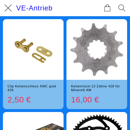
VE-Antrieb
Clip Kettenschloss KMC gold
Kettenritzel 13 Zähne 428 für
428
Minarelli AM
2,50 €
16,00 €