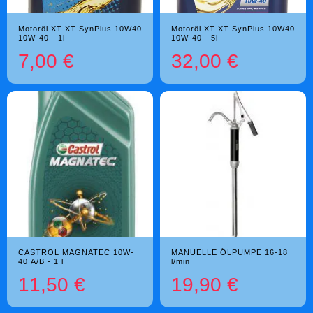
Motoröl XT XT SynPlus 10W40
Motoröl XT XT SynPlus 10W40
10W-40 - 1l
10W-40 - 5l
7,00 €
32,00 €
CASTROL MAGNATEC 10W-
MANUELLE ÖLPUMPE 16-18
40 A/B - 1 l
l/min
11,50 €
19,90 €