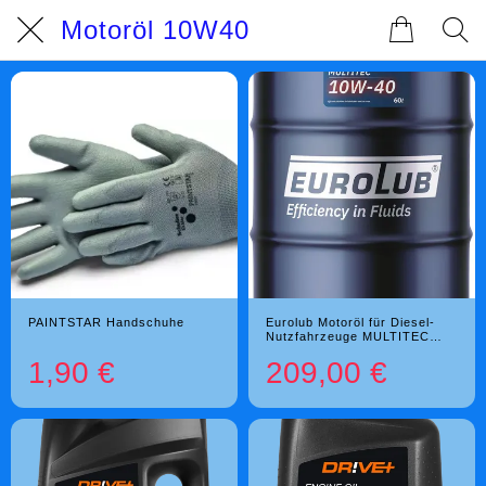
Motoröl 10W40
PAINTSTAR Handschuhe
Eurolub Motoröl für Diesel-
Nutzfahrzeuge MULTITEC
10W-40 - 60 L
1,90 €
209,00 €