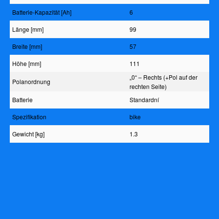
Batterie-Kapazität [Ah]
6
Länge [mm]
99
Breite [mm]
57
Höhe [mm]
111
„0“ – Rechts (+Pol auf der
Polanordnung
rechten Seite)
Batterie
Standardní
Spezifikation
bike
Gewicht [kg]
1.3