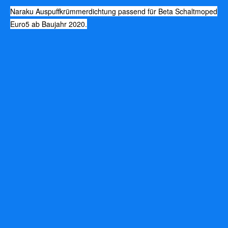
Naraku Auspuffkrümmerdichtung passend für Beta Schaltmoped
Euro5 ab Baujahr 2020.