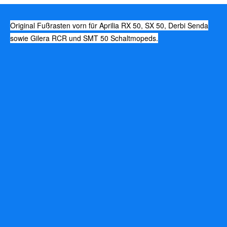
Original Fußrasten vorn für Aprilia RX 50, SX 50, Derbi Senda
sowie Gilera RCR und SMT 50 Schaltmopeds.