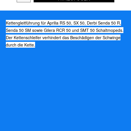
Kettengleitführung für Aprilia RS 50, SX 50, Derbi Senda 50 R,
Senda 50 SM sowie Gilera RCR 50 und SMT 50 Schaltmopeds.
Der Kettenschleifer verhindert das Beschädigen der Schwinge
durch die Kette.