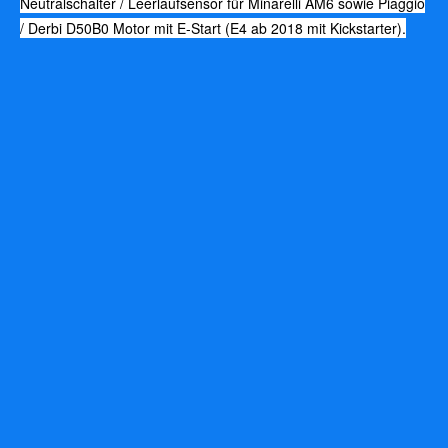
Neutralschalter / Leerlaufsensor für Minarelli AM6 sowie Piaggio
/ Derbi D50B0 Motor mit E-Start (E4 ab 2018 mit Kickstarter).