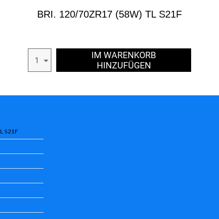
BRI. 120/70ZR17 (58W) TL S21F
IM WARENKORB
1
HINZUFÜGEN
TL S21F