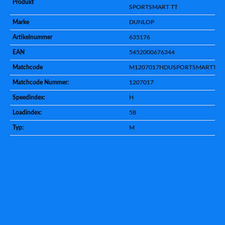
Produkt
SPORTSMART TT
Marke
DUNLOP
Artikelnummer
635176
EAN
5452000676344
Matchcode
M1207017HDUSPORTSMARTTT
Matchcode Nummer:
1207017
Speedindex:
H
Loadindex:
58
Typ:
M