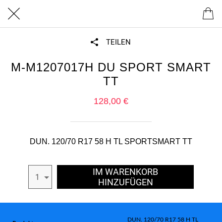
TEILEN
M-M1207017H DU SPORT SMART
TT
128,00 €
DUN. 120/70 R17 58 H TL SPORTSMART TT
IM WARENKORB
1
HINZUFÜGEN
DUN. 120/70 R17 58 H TL