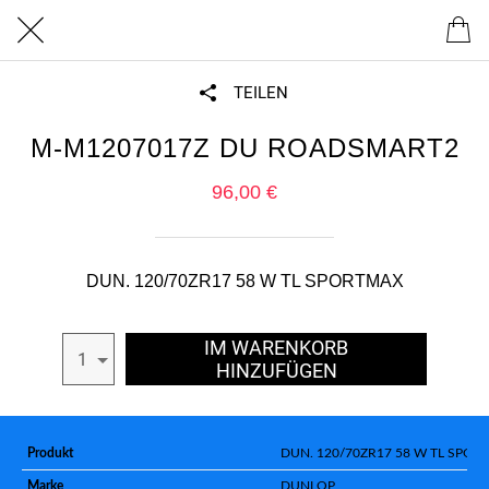
TEILEN
M-M1207017Z DU ROADSMART2
96,00 €
DUN. 120/70ZR17 58 W TL SPORTMAX
IM WARENKORB
1
HINZUFÜGEN
Produkt
DUN. 120/70ZR17 58 W TL SPO
Marke
DUNLOP