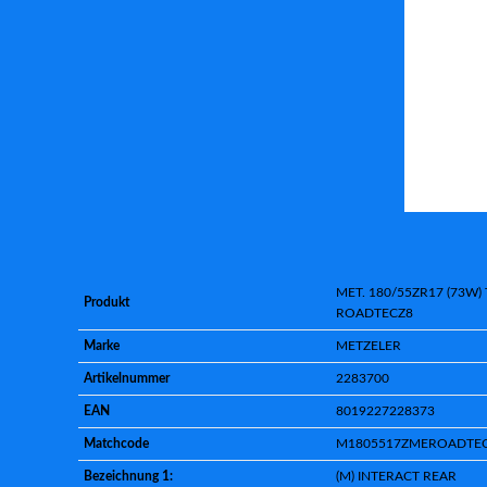
MET. 180/55ZR17 (73W) 
Produkt
ROADTECZ8
Marke
METZELER
Artikelnummer
2283700
EAN
8019227228373
Matchcode
M1805517ZMEROADTE
Bezeichnung 1:
(M) INTERACT REAR