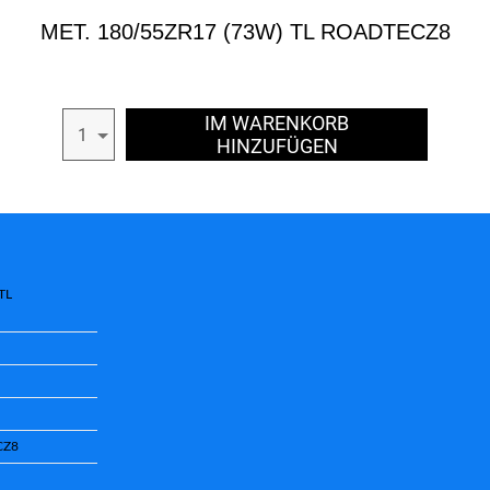
MET. 180/55ZR17 (73W) TL ROADTECZ8
IM WARENKORB
1
HINZUFÜGEN
TL
CZ8