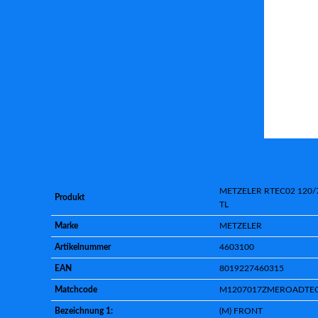
METZELER RTEC02 120/
Produkt
TL
Marke
METZELER
Artikelnummer
4603100
EAN
8019227460315
Matchcode
M1207017ZMEROADTE
Bezeichnung 1:
(M) FRONT