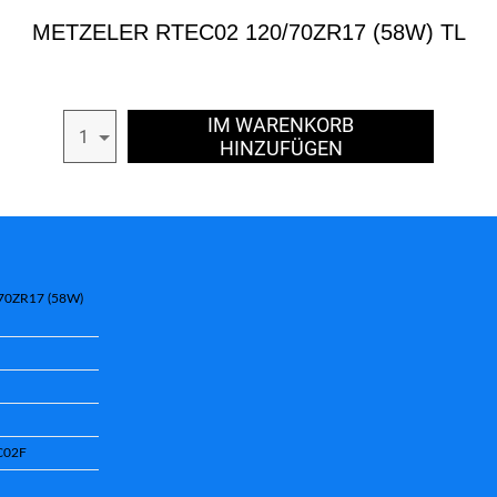
METZELER RTEC02 120/70ZR17 (58W) TL
IM WARENKORB
1
HINZUFÜGEN
70ZR17 (58W)
C02F