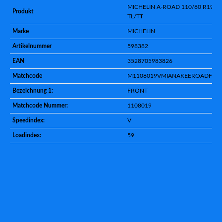
MICHELIN A-ROAD 110/80 R19 5
Produkt
TL/TT
Marke
MICHELIN
Artikelnummer
598382
EAN
3528705983826
Matchcode
M1108019VMIANAKEEROADF
Bezeichnung 1:
FRONT
Matchcode Nummer:
1108019
Speedindex:
V
Loadindex:
59