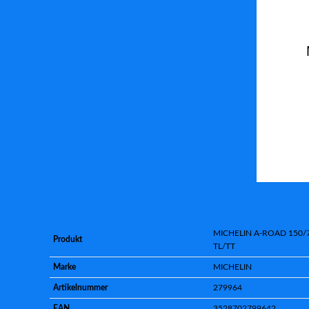
MICHELIN A-ROAD 150/
Produkt
TL/TT
Marke
MICHELIN
Artikelnummer
279964
EAN
3528702799642