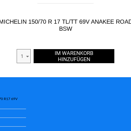
MICHELIN 150/70 R 17 TL/TT 69V ANAKEE ROA
BSW
IM WARENKORB
1
HINZUFÜGEN
70 R17 69V