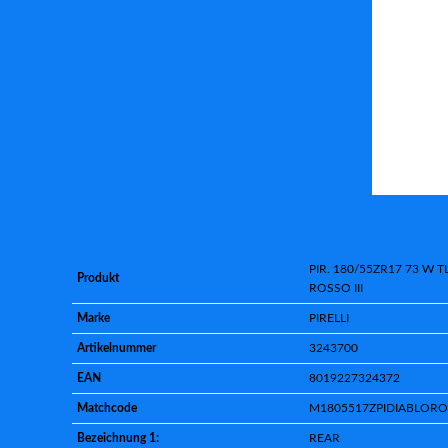
PIR. 180/55ZR17 73 W T
Produkt
ROSSO III
Marke
PIRELLI
Artikelnummer
3243700
EAN
8019227324372
Matchcode
M1805517ZPIDIABLOR
Bezeichnung 1:
REAR