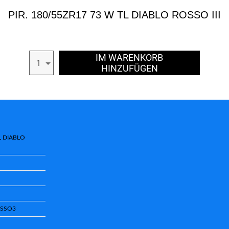
PIR. 180/55ZR17 73 W TL DIABLO ROSSO III
IM WARENKORB
1
HINZUFÜGEN
L DIABLO
OSSO3