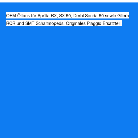
OEM Öltank für Aprilia RX, SX 50, Derbi Senda 50 sowie Gilera
RCR und SMT Schaltmopeds. Originales Piaggio Ersatzteil.