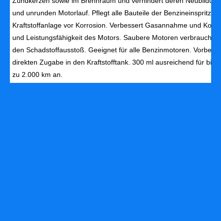
Zündkerzen sowie im Brennraum und verhindert deren Neubildung. 
und unrunden Motorlauf. Pflegt alle Bauteile der Benzineinspritzan
Kraftstoffanlage vor Korrosion. Verbessert Gasannahme und Kompr
und Leistungsfähigkeit des Motors. Saubere Motoren verbrauchen 
den Schadstoffausstoß. Geeignet für alle Benzinmotoren. Vorbeu
direkten Zugabe in den Kraftstofftank. 300 ml ausreichend für bis zu
zu 2.000 km an.