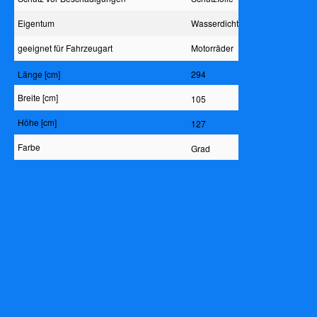
Eigentum
Wasserdicht
geeignet für Fahrzeugart
Motorräder
Länge [cm]
294
Breite [cm]
105
Höhe [cm]
127
Farbe
Grad