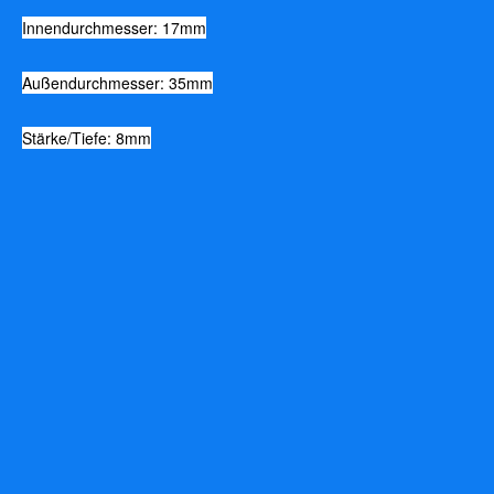
Innendurchmesser: 17mm
Außendurchmesser: 35mm
Stärke/Tiefe: 8mm