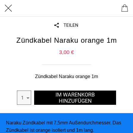
TEILEN
Zündkabel Naraku orange 1m
3,00 €
Zündkabel Naraku orange 1m
IM WARENKORB
1
HINZUFÜGEN
Naraku Zündkabel mit 7,5mm Außendurchmesser. Das
Zündkabel ist orange isoliert und 1m lang.