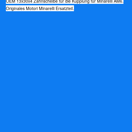
OEM 13x30x4 Zahnscheibe für die Kupplung für Minarelli AM6.
Originales Motori Minarelli Ersatzteil.